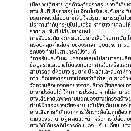
เมื่อยางเสียหาย ลูกค้าจะต้องถ่ายรูปยางที่เ
ยางเส้นที่เสียหายอยู่ในเงื่อนไขรับประกันยาง 
บริษัทฯจะเปลี่ยนยางเส้นใหม่รุ่นตามที่ระบุในใบ
มีราคาเท่ากับที่ระบุในใบเสร็จ หากยางที่เคลมให้
ราคา ณ วันที่เปลี่ยนยางใหม่
การรับประกัน จะเคลมเป็นยางเส้นใหม่เท่านั้น 
ครอบคลุมค่าเสียหายของรถจากอุบัติเหตุ การบาดเ
รถของท่านไม่สามารถใช้งานได้
*การรับประกันจะไม่ครอบคลุม(ไม่สามารถเปลี่ยน
ข้อมูลรถและยางไม่ตรงกับเอกสารใบเสร็จและกา
สามารถดู ยี่ห้อยาง รุ่นยาง ปีผลิตเเละสัปดาห์
ความลึกของดอกยางน้อยกว่าที่กำหนด(ยางสำหร
วัดความลึกของดอกยางจากบริเวณกึ่งกลางของ
ยางที่ปะซ่อมได้ ให้ทำการปะซ่อม หากไม่สามารถ
ยางเสียหายเฉพาะภายนอกของยาง(โครงสร้างยาง
ทำให้ผิวของยางเสียงหาย แต่ไม่ถึงเส้นใยของ
ยางเสียหายที่เกิดจากการใช้กะทะล้อไม่ถูกต้
เดิมของรถ ตามผู้ผลิตแนะนำ หรือการเปลี่ยนขน
ยางที่ใช้กับรถที่มีการดัดแปลง ปรับเปลี่ยน แต่