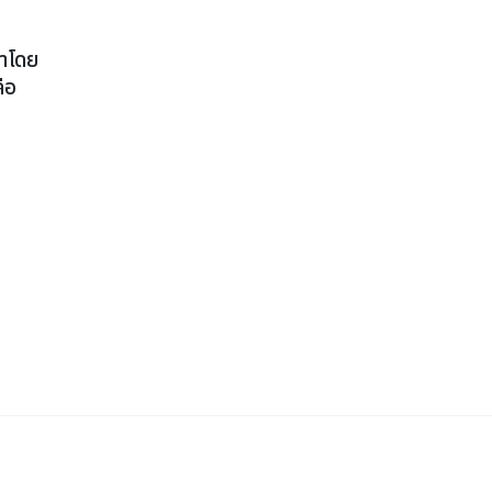
าโดย
ือ