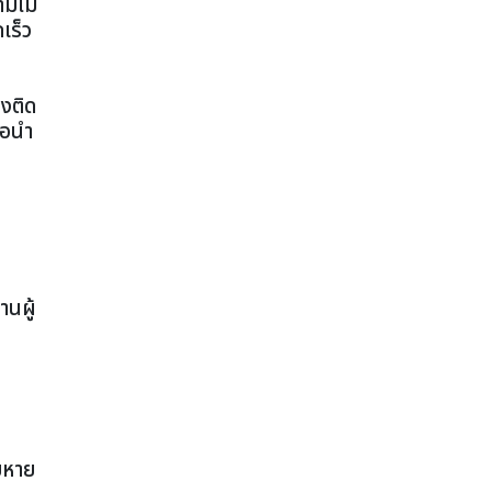
มไม่
เร็ว
ลงติด
่อนำ
านผู้
ยหาย