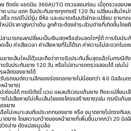
สียหาย ติดต่อ แอดมิน 360AUTO ตรวจสอบก่อน เมื่อตรวจสอบพ
“บาด บวม แตก รับประกันยางทุกกรณี 120 วัน เปลี่ยนเส้นใหม่ท
เสร็จ กรณีไม่มีรุ่น ยี่ห้อ และขนาดเดิมบริษัทจะเปลี่ยน ยางทดแ
ใหม่มีราคาสูงกว่าเดิม ลูกค้าจะต้องชำระส่วนต่างที่เกิดขึ้นโดย
ไม่สามารถแลกปลี่ยนเป็นเงินสดหรือส่วนลดใดๆได้ การรับประกั
จ็บ ค่าเสียเวลา ค่าเสียหายที่ไม่ได้รถ ค่าความไม่สะดวกในขณ
ยางเส้นใหม่ได้)และถือว่าการรับประกันสิ้นสุดแล้วในกรณีดังน
รรับประกันยาง 120 วัน หรือไม่สามารถตรวจสอบได้ เช่นไม่
การผลิตของยางได้
ับรถยนต์ความลึกของร่องดอกยางไม่น้อยกว่า 4.0 มิลลิเมต
หน้ายาง)
ปะซ่อมได้ กรณีดังนี้ บวม แผลบริเวณแก้มยาง ถึงจะเปลี่ยนเส
ไม่เสียหายไม่เห็นเส้นใยของโครงสร้างยาง)เช่น กรณีแก้มย
โครงยาง
อง หรือไม่เหมาะสมกับประเภทของยาง หรือ ขนาดยางไม่ตรงกับข
าดยาง โดยความกว้างของหน้ายางที่เพิ่มขึ้นมากกว่า 20 มิลล
งช่วงล่าง ดัดแปลงมุมล้อ