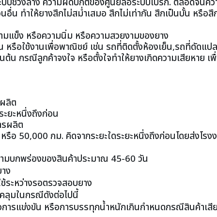
ะบบช่วงล่าง ความผิดปกติของศูนย์ล้อระบบเบรก. ตลอดจนควา
่น ทำให้ยางสึกไม่สม่ำเสมอ สึกไม่เท่ากัน สึกเป็นบั้น หรือสึก
ความแข็ง หรือความนิ่ม หรือความสวยงามของยาง
หรือใช้งานเพื่อพาณิชย์ เช่น รถที่ติดตั้งห้องเย็น,รถที่ดัดแป
นต้น กรณีลูกค้าจงใจ หรือตั้งใจทำให้ยางเกิดความเสียหาย เพื
รผลิต
ระยะหนึ่งถึงก่อน
ารผลิต
 หรือ 50,000 กม. คิดจากระยะใดระยะหนึ่งถึงก่อนโดยส่งโรงง
วามบกพร่องของสินค้าประมาณ 45-60 วัน
ยาง
ื่อใช้ระหว่างรอตรวจสอบยาง
คลุมในกรณีดังต่อไปนี้
ื่อการแข่งขัน หรือการบรรทุกน้ำหนักเกินกำหนดกรณีสินค้าเสี