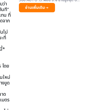
360 AUTO 💥 ผ่อน 0% นานสูงสุด 6
บว่า
เดือน💥
อ่านเพิ่มเติม
ันที”
ทน ที่
คิดจาก
นไม่
ะที่
ี้*
ร โดย
้นใหม่
างขูด
นาด
ิเมตร