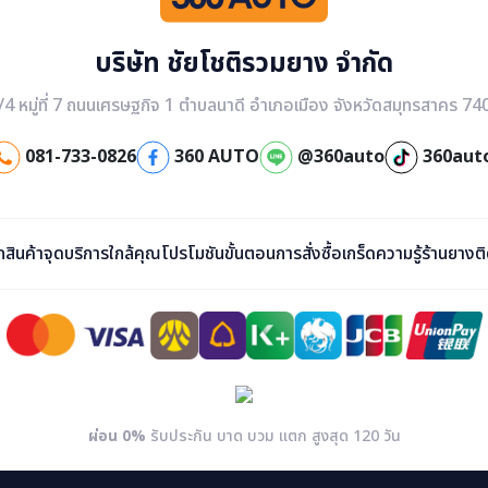
บริษัท ชัยโชติรวมยาง จำกัด
/4 หมู่ที่ 7 ถนนเศรษฐกิจ 1 ตำบลนาดี อำเภอเมือง จังหวัดสมุทรสาคร 74
081-733-0826
360 AUTO
@360auto
360aut
ก
สินค้า
จุดบริการใกล้คุณ
โปรโมชัน
ขั้นตอนการสั่งซื้อ
เกร็ดความรู้
ร้านยาง
ต
ผ่อน 0%
รับประกัน บาด บวม แตก สูงสุด 120 วัน