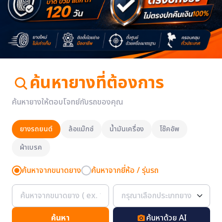
ค้นหายางที่ต้องการ
ค้นหายางให้ตอบโจทย์กับรถของคุณ
ยางรถยนต์
ล้อแม๊กซ์
น้ำมันเครื่อง
โช๊คอัพ
ผ้าเบรค
ค้นหาจากขนาดยาง
ค้นหาจากยี่ห้อ / รุ่นรถ
ค้นหา
ค้นหาด้วย AI