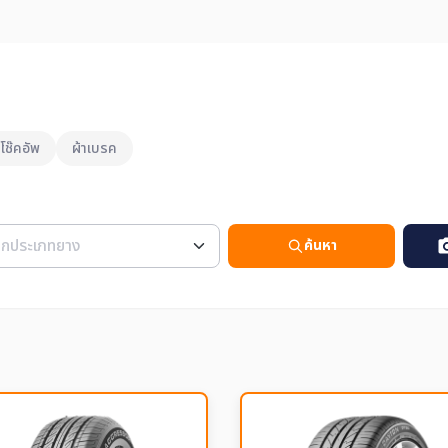
โช๊คอัพ
ผ้าเบรค
ค้นหา