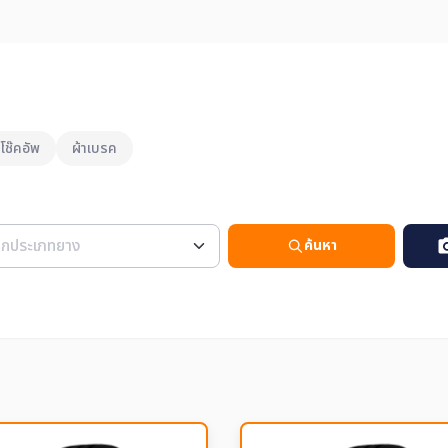
โช๊คอัพ
ผ้าเบรค
ค้นหา