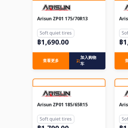
Arisun ZP01 175/70R13
Ari
Soft quiet tires
Sof
฿1,690.00
฿1
加入购物
查看更多
车
Arisun ZP01 185/65R15
Ari
Soft quiet tires
Sof