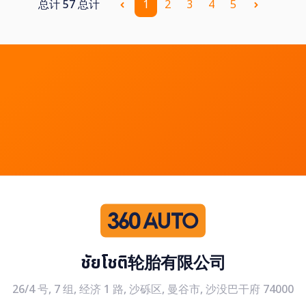
总计 57 总计
1
2
3
4
5
ชัยโชติ轮胎有限公司
26/4 号, 7 组, 经济 1 路, 沙砾区, 曼谷市, 沙没巴干府 74000