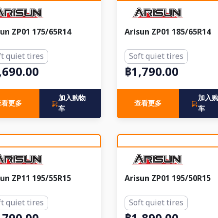
sun ZP01 175/65R14
Arisun ZP01 185/65R14
t quiet tires
Soft quiet tires
,690.00
฿1,790.00
加入购物
加入
查看更多
查看更多
车
车
sun ZP11 195/55R15
Arisun ZP01 195/50R15
t quiet tires
Soft quiet tires