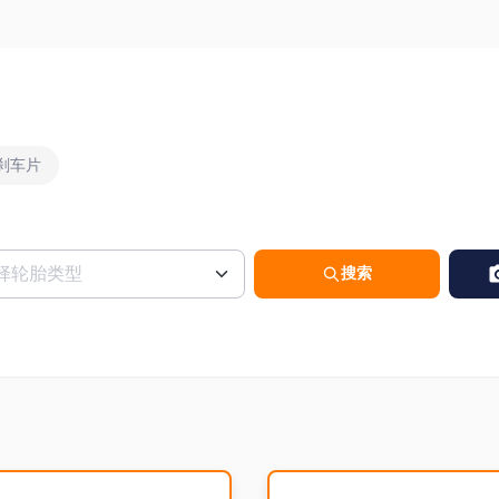
刹车片
搜索