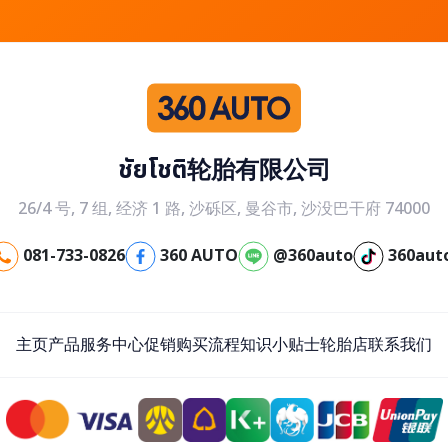
ชัยโชติ轮胎有限公司
26/4 号, 7 组, 经济 1 路, 沙砾区, 曼谷市, 沙没巴干府 74000
081-733-0826
360 AUTO
@360auto
360aut
主页
产品
服务中心
促销
购买流程
知识小贴士
轮胎店
联系我们