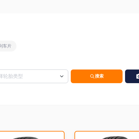
刹车片
搜索