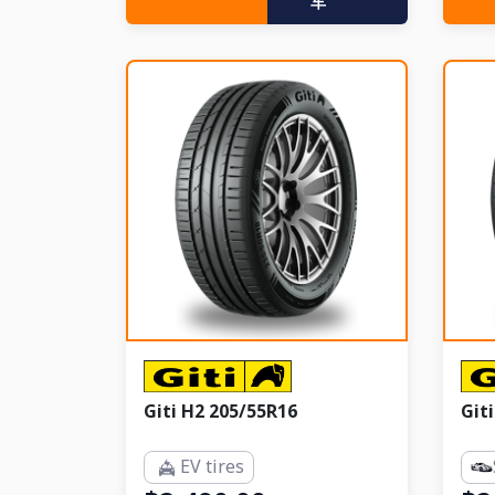
车
Giti H2 205/55R16
Git
EV tires