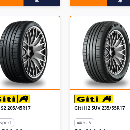
车
车
i S2 205/45R17
Giti H2 SUV 235/55R17
Sport
SUV