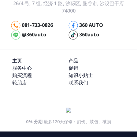
26/4 号, 7 组, 经济 1 路, 沙砾区, 曼谷市, 沙没巴干府
74000
081-733-0826
360 AUTO
@360auto
360auto_
主页
产品
服务中心
促销
购买流程
知识小贴士
轮胎店
联系我们
0% 分期
最多120天保修：割伤、鼓包、破损